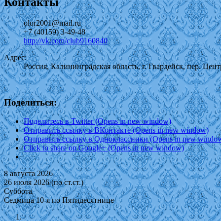
Контакты
olor2001@mail.ru
+7 (40159) 3-49-48
http://vk.com/club9160840
Адрес:
Россия, Калининградская область, г. Гвардейск, пер. Цен
Поделиться:
Поделитесь в Twitter (Opens in new window)
Отправить ссылку в ВКонтакте (Opens in new window)
Отправить ссылку в Одноклассники (Opens in new windo
Click to share on Google+ (Opens in new window)
8 августа 2026
26 июля 2026 (по ст.ст.)
Суббота
Седмица 10-я по Пятидесятнице