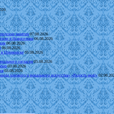
2026
иходские занятия
07.08.2026
етили в Новоселово
06.08.2026
ком
06.08.2026
м
06.08.2026
 в Приморске
05.08.2026
нального согласия
05.08.2026
обор
03.08.2026
ия
03.08.2026
ации хорового и вокального искусства» «Радость моя!»
02.08.20