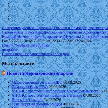
Священномученики Ермолай , Ермипп и Ермократ, пресвитер
Стрельников, пресвитер
Преподобный Геронтий Афонский
Свя
Ермолай Никомидийский, пресвитер
Мученица Ореозила
Феодо
Гал.5:22-6:2, Лк.6:17–23, Рим.15:30–33, Мф.17:24–18:4
Мысли Феофана Затворника
подробнее
Полная версия православного календаря
Мы в контакте
Новости Черняховской епархии
Маскировочные сети для СВО
08.08.2026
Помощь бойцам СВО
08.08.2026
АНОНС: престольный праздник в Краснознаменске
07.0
АНОНС: престольный праздник в Немане
07.08.2026
Просьба о помощи
04.08.2026
Гуманитарная помощь бойцам
04.08.2026