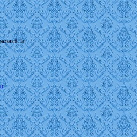
тральный, 1а
w)