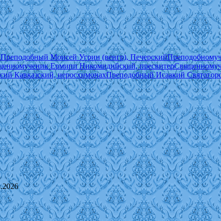
ы
Преподобный Моисей Угрин (венгр), Печерский
Преподобномуч
щенномученик Ермипп Никомидийский, пресвитер
Священномуч
сий Кавказский, иеросхимонах
Преподобный Исаакий Святогор
8.2026