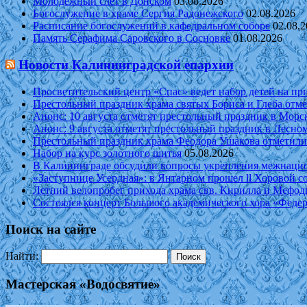
Молодежный слет в Донском
03.08.2026
Богослужение в храме Сергия Радонежского
02.08.2026
Расписание богослужений в кафедральном соборе
02.08.
Память Серафима Саровского в Сосновке
01.08.2026
Новости Калининградской епархии
Просветительский центр «Спас» ведет набор детей на пр
Престольный праздник храма святых Бориса и Глеба отм
Анонс: 10 августа отметят престольный праздник в Морс
Анонс: 9 августа отметят престольный праздник в Лесно
Престольный праздник храма Феодора Ушакова отметили
Набор на курс золотного шитья
05.08.2026
В Калининграде обсудили вопросы укрепления межнацио
«Заступнице Усердная»: в Янтарном прошел ll Хоровой с
Летний велопробег прихода храма свв. Кирилла и Мефод
Состоялся концерт Большого академического хора «Федер
Поиск на сайте
Найти:
Мастерская «Водосвятие»