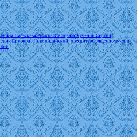
еница Параскева Римская
Священномученик Сергий
еник Ермократ Никомидийский, пресвитер
Священномученик
ский